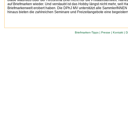
blaue Mauritius oder der Hiroshima Brief nicht nur die Philatelistenwelt. Na
auf Briefmarken wieder. Und verstaubt ist das Hobby längst nicht mehr, seit Ha
Briefmarkenwelt erobert haben. Die DPhJ MV unterstützt alle SammlerINNEN 
hinaus bieten die zahlreichen Seminare und Freizeitangebote eine begeister
Briefmarken-Tipps
|
Presse
|
Kontakt
|
D